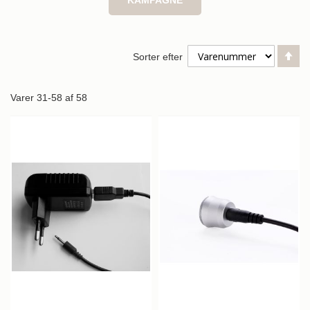
Fa
Sorter efter
or
Varer
31
-
58
af
58