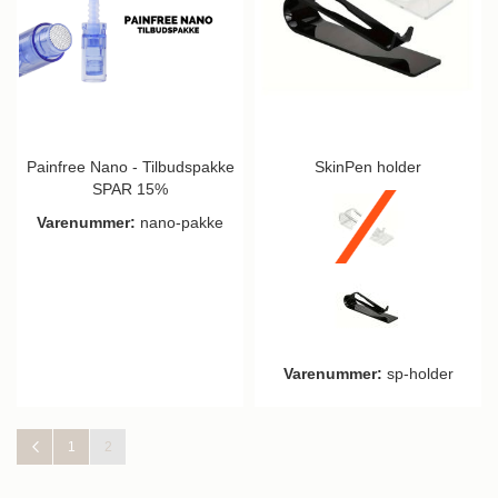
Painfree Nano - Tilbudspakke
SkinPen holder
SPAR 15%
Varenummer:
nano-pakke
Varenummer:
sp-holder
Side
Side
Tilbage
Side
Du læser i øjeblikket side
1
2