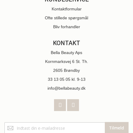
Kontaktformular
Ofte stillede spørgsmål
Bliv forhandler
KONTAKT
Bella Beauty Aps
Kornmarksvej 6 St. Th.
2605 Brøndby
33 13 05 05
kl. 9-13
info@bellabeauty.dk
Tilmeld
Tilmeld
dig