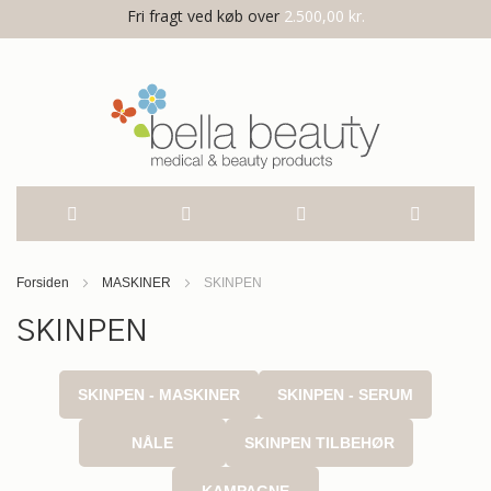
Fri fragt ved køb over
2.500,00 kr.
Skip
Forsiden
MASKINER
SKINPEN
to
SKINPEN
Content
SKINPEN - MASKINER
SKINPEN - SERUM
NÅLE
SKINPEN TILBEHØR
KAMPAGNE