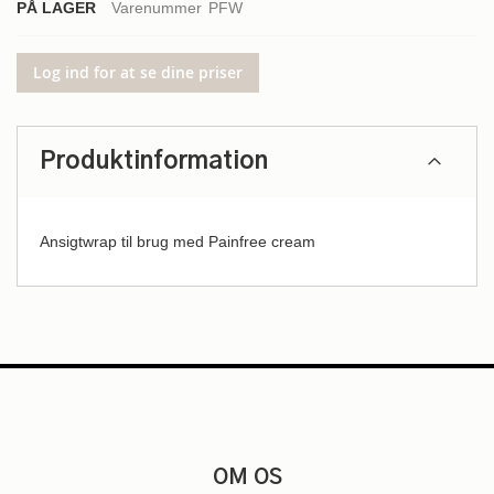
PÅ LAGER
Varenummer
PFW
Log ind for at se dine priser
Produktinformation
Ansigtwrap til brug med Painfree cream
OM OS