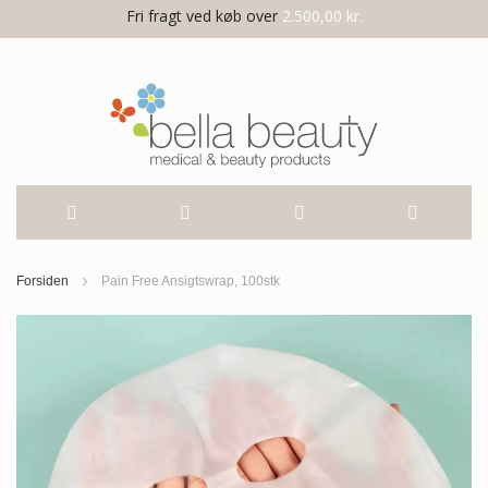
Fri fragt ved køb over
2.500,00 kr.
Skip
Forsiden
Pain Free Ansigtswrap, 100stk
to
Gå
til
Content
slutningen
af
billedgalleriet