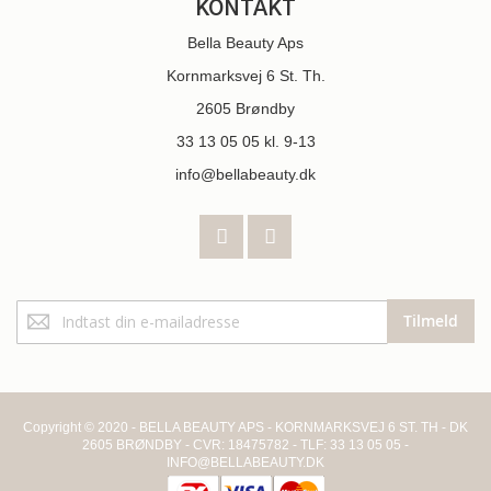
KONTAKT
Bella Beauty Aps
Kornmarksvej 6 St. Th.
2605 Brøndby
33 13 05 05
kl. 9-13
info@bellabeauty.dk
Tilmeld
Tilmeld
dig
vores
nyhedsbrev:
Copyright © 2020 - BELLA BEAUTY APS - KORNMARKSVEJ 6 ST. TH - DK
2605 BRØNDBY - CVR: 18475782 - TLF: 33 13 05 05 -
INFO@BELLABEAUTY.DK