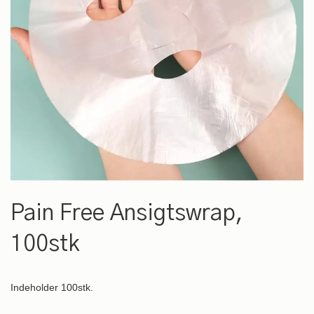
Gå
til
Pain Free Ansigtswrap,
starten
af
100stk
billedgalleriet
Indeholder 100stk.