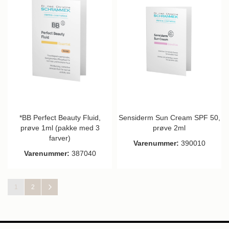
*BB Perfect Beauty Fluid,
Sensiderm Sun Cream SPF 50,
prøve 1ml (pakke med 3
prøve 2ml
farver)
Varenummer:
390010
Varenummer:
387040
Side
Du læser i øjeblikket side
Side
Side
Næste
1
2