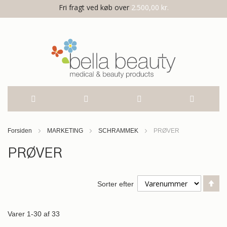
Fri fragt ved køb over
2.500,00 kr.
Skip
Forsiden
MARKETING
SCHRAMMEK
PRØVER
to
PRØVER
Content
Fa
Sorter efter
or
Varer
1
-
30
af
33