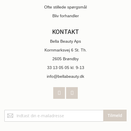
Ofte stillede spørgsmål
Bliv forhandler
KONTAKT
Bella Beauty Aps
Kornmarksvej 6 St. Th.
2605 Brøndby
33 13 05 05
kl. 9-13
info@bellabeauty.dk
Tilmeld
Tilmeld
dig
vores
nyhedsbrev: