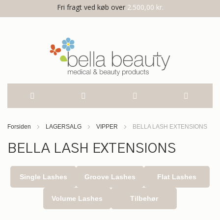
Fri fragt ved køb over
2.500,00 kr.
Skip
Forsiden
LAGERSALG
VIPPER
BELLA LASH EXTENSIONS
to
BELLA LASH EXTENSIONS
Content
Single Lashes
Groove Lashes
Flat Lashes
Volume Lashes
Tilbehør