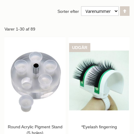
Fa
Sorter efter
or
Varer
1
-
30
af
89
UDGÅR
Round Acrylic Pigment Stand
*Eyelash fingerring
(5 holes)