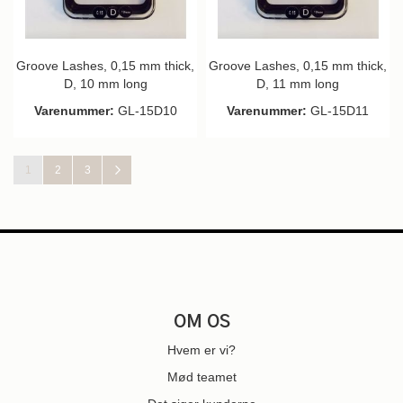
Groove Lashes, 0,15 mm thick,
Groove Lashes, 0,15 mm thick,
D, 10 mm long
D, 11 mm long
Varenummer:
GL-15D10
Varenummer:
GL-15D11
Side
Du læser i øjeblikket side
Side
Side
Side
Næste
1
2
3
OM OS
Hvem er vi?
Mød teamet