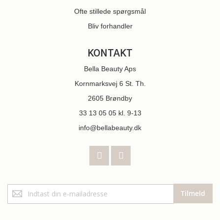
Ofte stillede spørgsmål
Bliv forhandler
KONTAKT
Bella Beauty Aps
Kornmarksvej 6 St. Th.
2605 Brøndby
33 13 05 05
kl. 9-13
info@bellabeauty.dk
Tilmeld
Tilmeld
dig
vores
nyhedsbrev: