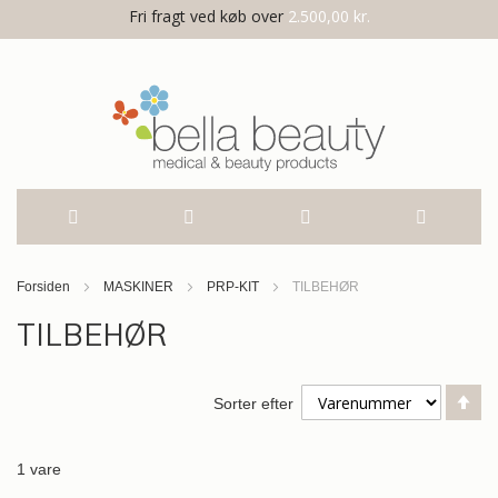
Fri fragt ved køb over
2.500,00 kr.
Skip
Forsiden
MASKINER
PRP-KIT
TILBEHØR
to
TILBEHØR
Content
Fa
Sorter efter
or
1
vare