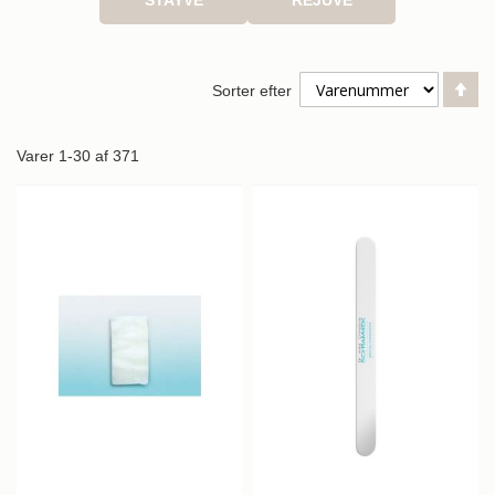
Fa
Sorter efter
or
Varer
1
-
30
af
371