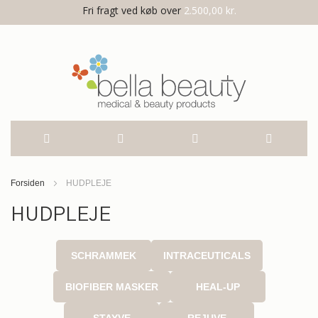
Fri fragt ved køb over
2.500,00 kr.
Skip
Forsiden
HUDPLEJE
to
HUDPLEJE
Content
SCHRAMMEK
INTRACEUTICALS
BIOFIBER MASKER
HEAL-UP
STAYVE
REJUVE