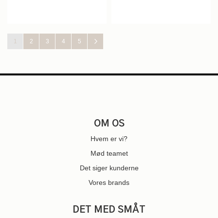
Side
Du læser i øjeblikket side
Side
Side
Side
Side
Side
Næste
1
2
3
4
5
OM OS
Hvem er vi?
Mød teamet
Det siger kunderne
Vores brands
DET MED SMÅT