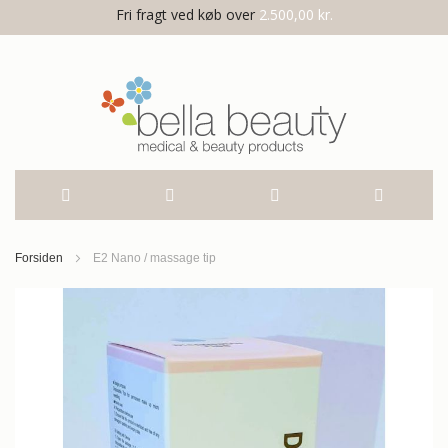
Fri fragt ved køb over
2.500,00 kr.
Skip
Forsiden
E2 Nano / massage tip
to
Gå
til
Content
slutningen
af
billedgalleriet