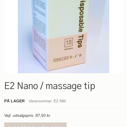
Gå
til
E2 Nano / massage tip
starten
af
billedgalleriet
PÅ LAGER
Varenummer
E2 NM
Vejl. udsalgspris: 87,50 kr.