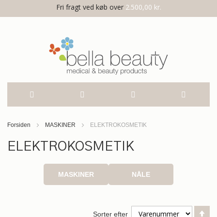
Fri fragt ved køb over
2.500,00 kr.
Skip
Forsiden
MASKINER
ELEKTROKOSMETIK
to
ELEKTROKOSMETIK
Content
MASKINER
NÅLE
Fa
Sorter efter