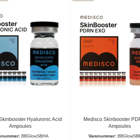
Skinbooster Hyaluronic Acid
Medisco Skinbooster P
Ampoules
Ampoules
enummer:
BBGlowSBHA
Varenummer:
BBGlowSB