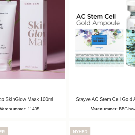
co SkinGlow Mask 100ml
Stayve AC Stem Cell Gold
Varenummer:
11405
Varenummer:
BBGlow
ER
NYHED