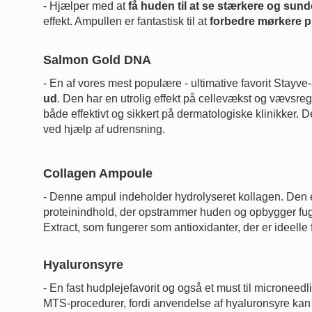
- Hjælper med at
få huden til at se stærkere og sun
effekt. Ampullen er fantastisk til at
forbedre mørkere pi
Salmon Gold DNA
- En af vores mest populære - ultimative favorit Stay
ud
. Den har en utrolig effekt på cellevækst og vævsre
både effektivt og sikkert på dermatologiske klinikker. D
ved hjælp af udrensning.
Collagen Ampoule
- Denne ampul indeholder hydrolyseret kollagen. Den er
proteinindhold, der opstrammer huden og opbygger fugt
Extract, som fungerer som antioxidanter, der er ideelle f
Hyaluronsyre
- En fast hudplejefavorit og også et must til micronee
MTS-procedurer, fordi anvendelse af hyaluronsyre ka