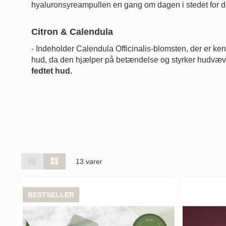
hyaluronsyreampullen en gang om dagen i stedet for dit
Citron & Calendula
- Indeholder Calendula Officinalis-blomsten, der er k
hud, da den hjælper på betændelse og styrker hudvævet
fedtet hud.
Vis
Gitter
Liste
13
varer
som
BESTSELLER