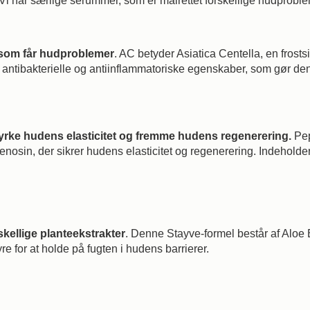
. Vi har særlige serummer, som er målrettet forskellige hudproble
 som får hudproblemer
. AC betyder Asiatica Centella, en frostsik
antibakterielle og antiinflammatoriske egenskaber, som gør den 
tyrke hudens elasticitet og fremme hudens regenerering.
Pep
sin, der sikrer hudens elasticitet og regenerering. Indeholder
kellige planteekstrakter
. Denne Stayve-formel består af Aloe 
 for at holde på fugten i hudens barrierer.