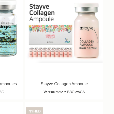
 Ampoules
Stayve Collagen Ampoule
AC
Varenummer:
BBGlowCA
NYHED