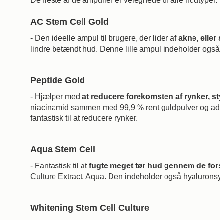
De fleste af de ampuller er velegnede til alle hudtyper
AC Stem Cell Gold
-
Den ideelle ampul til brugere, der lider af
akne, eller
lindre betændt hud. Denne lille ampul indeholder også 
Peptide Gold
- Hjælper med
at reducere forekomsten af rynker, s
niacinamid sammen med 99,9 % rent guldpulver og adeno
fantastisk til at reducere rynker.
Aqua Stem Cell
- Fantastisk til at
fugte meget tør hud gennem de fors
Culture Extract, Aqua. Den indeholder også hyaluronsyre
Whitening Stem Cell Culture