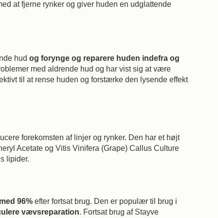
ed at fjerne rynker og giver huden en udglattende
rende hud
og forynge og reparere huden indefra og
problemer med aldrende hud og har vist sig at være
ktivt til at rense huden og forstærke den lysende effekt
ucere forekomsten af linjer og rynker. Den har et højt
yl Acetate og Vitis Vinifera (Grape) Callus Culture
 lipider.
t med 96%
efter fortsat brug. Den er populær til brug i
gulere vævsreparation
. Fortsat brug af Stayve