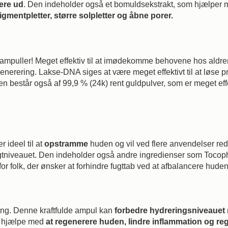
dere ud
. Den indeholder også et bomuldsekstrakt, som hjælper m
gmentpletter, større solpletter og åbne porer.
ve-ampuller! Meget effektiv til at imødekomme behovene hos ald
generering. Lakse-DNA siges at være meget effektivt til at løse 
en består også af 99,9 % (24k) rent guldpulver, som er meget effe
 ideel til at
opstramme
huden og vil ved flere anvendelser red
niveauet. Den indeholder også andre ingredienser som Tocopher
or folk, der ønsker at forhindre fugttab ved at afbalancere hudens
dling. Denne kraftfulde ampul kan
forbedre hydreringsniveaue
n hjælpe med
at regenerere huden, lindre inflammation og re