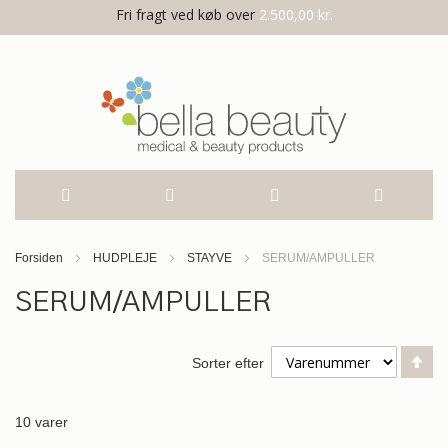
Fri fragt ved køb over
2.500,00 kr.
Skip
Forsiden
HUDPLEJE
STAYVE
SERUM/AMPULLER
to
SERUM/AMPULLER
Content
Fa
Sorter efter
or
10
varer