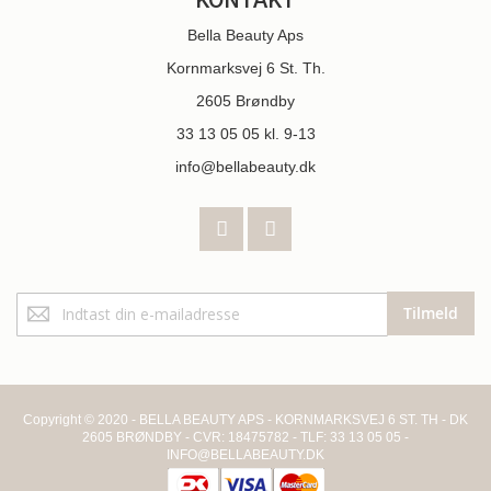
KONTAKT
Bella Beauty Aps
Kornmarksvej 6 St. Th.
2605 Brøndby
33 13 05 05
kl. 9-13
info@bellabeauty.dk
Tilmeld
Tilmeld
dig
vores
nyhedsbrev:
Copyright © 2020 - BELLA BEAUTY APS - KORNMARKSVEJ 6 ST. TH - DK
2605 BRØNDBY - CVR: 18475782 - TLF: 33 13 05 05 -
INFO@BELLABEAUTY.DK