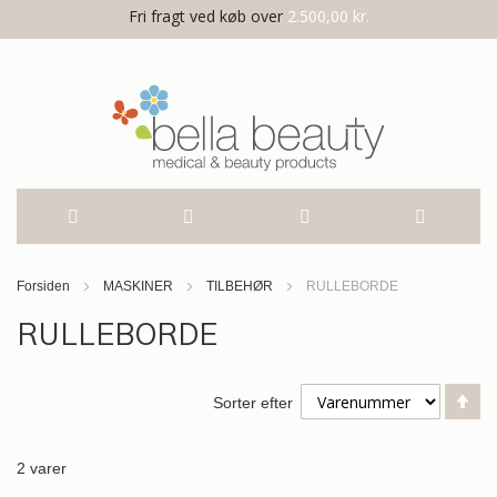
Fri fragt ved køb over
2.500,00 kr.
Skip
Forsiden
MASKINER
TILBEHØR
RULLEBORDE
to
RULLEBORDE
Content
Fa
Sorter efter
or
2
varer