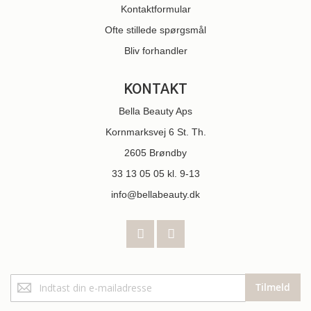
Kontaktformular
Ofte stillede spørgsmål
Bliv forhandler
KONTAKT
Bella Beauty Aps
Kornmarksvej 6 St. Th.
2605 Brøndby
33 13 05 05
kl. 9-13
info@bellabeauty.dk
Tilmeld
Tilmeld
dig
vores