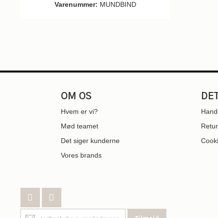
Varenummer:
MUNDBIND
OM OS
DE
Hvem er vi?
Hande
Mød teamet
Retur
Det siger kunderne
Cooki
Vores brands
Tilmeld