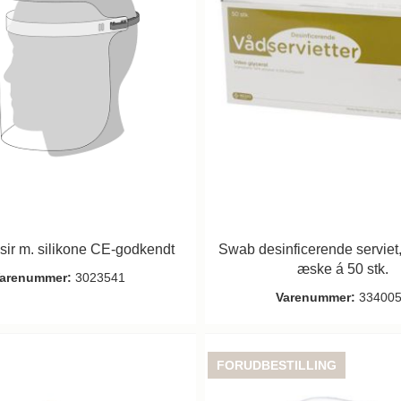
isir m. silikone CE-godkendt
Swab desinficerende serviet
æske á 50 stk.
arenummer:
3023541
Varenummer:
33400
FORUDBESTILLING