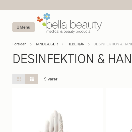
Menu
Forsiden
TANDLÆGER
TILBEHØR
DESINFEKTION & HA
DESINFEKTION & HA
Vis
Gitter
Liste
9
varer
som