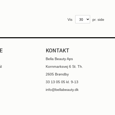
Vis
pr. side
E
KONTAKT
Bella Beauty Aps
ål
Kornmarksvej 6 St. Th.
2605 Brøndby
33 13 05 05
kl. 9-13
info@bellabeauty.dk