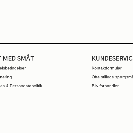
T MED SMÅT
KUNDESERVIC
lsbetingelser
Kontaktformular
nering
Ofte stillede spørgsm
es & Persondatapolitik
Bliv forhandler