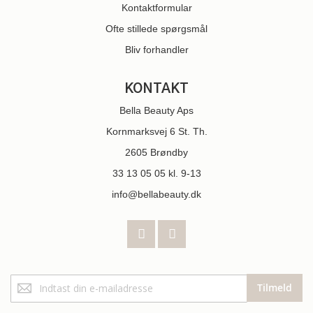
Kontaktformular
Ofte stillede spørgsmål
Bliv forhandler
KONTAKT
Bella Beauty Aps
Kornmarksvej 6 St. Th.
2605 Brøndby
33 13 05 05
kl. 9-13
info@bellabeauty.dk
Tilmeld
Tilmeld
dig
vores