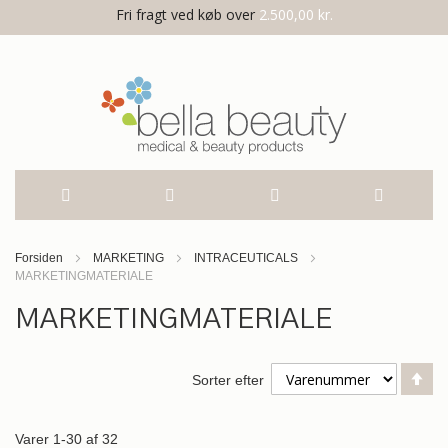
Fri fragt ved køb over
2.500,00 kr.
Skip
Forsiden
MARKETING
INTRACEUTICALS
MARKETINGMATERIALE
to
MARKETINGMATERIALE
Content
Fa
Sorter efter
or
Varer
1
-
30
af
32