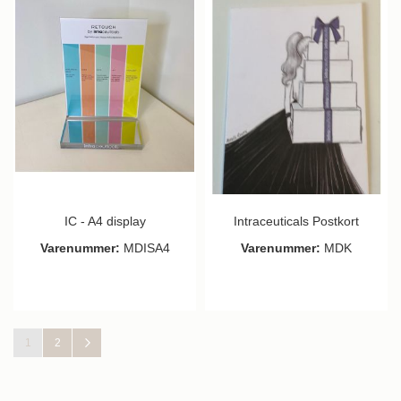
IC - A4 display
Intraceuticals Postkort
Varenummer:
MDISA4
Varenummer:
MDK
Side
Du læser i øjeblikket side
Side
Side
Næste
1
2