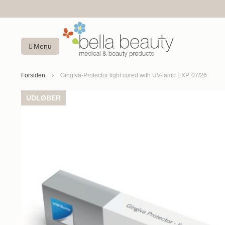
Menu
Forsiden
Gingiva-Protector light cured with UV-lamp EXP. 07/26
Gå
UDLØBER
til
slutningen
af
billedgalleriet