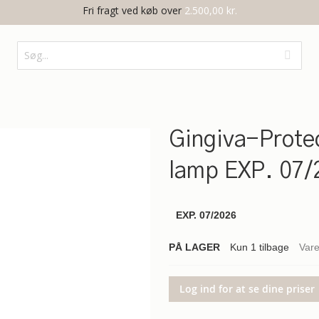
Fri fragt ved køb over
2.500,00 kr.
Gingiva-Protec
lamp EXP. 07/
EXP. 07/2026
PÅ LAGER
Kun
1
tilbage
Var
Log ind for at se dine priser