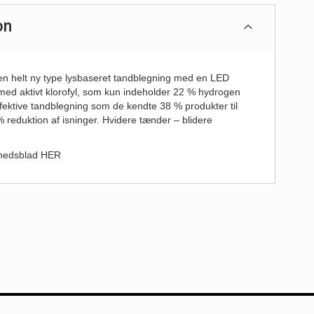
on
 en helt ny type lysbaseret tandblegning med en LED
ed aktivt klorofyl, som kun indeholder 22 % hydrogen
fektive tandblegning som de kendte 38 % produkter til
 reduktion af isninger. Hvidere tænder – blidere
rhedsblad
HER