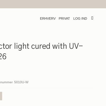
ERHVERV
PRIVAT
LOG IND
tor light cured with UV-
26
enummer
5010U-W