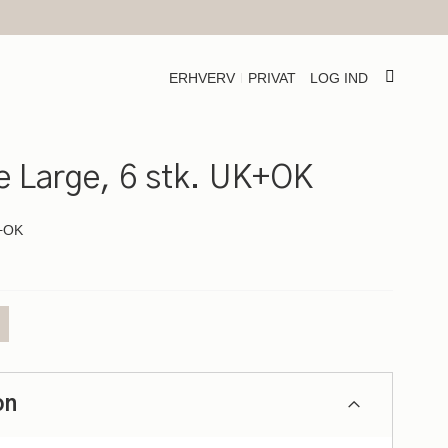
ERHVERV
PRIVAT
LOG IND
e Large, 6 stk. UK+OK
K+OK
on