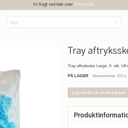
Fri fragt ved køb over
2.500,00 kr.
Tray aftrykssk
Tray aftryksske Large, 6. stk. U
PÅ LAGER
Varenummer
ZO-L
Log ind for at se dine priser
Produktinformati