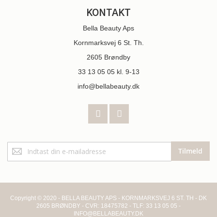
KONTAKT
Bella Beauty Aps
Kornmarksvej 6 St. Th.
2605 Brøndby
33 13 05 05
kl. 9-13
info@bellabeauty.dk
Tilmeld
Tilmeld
dig
vores
nyhedsbrev:
Copyright © 2020 - BELLA BEAUTY APS - KORNMARKSVEJ 6 ST. TH - DK
2605 BRØNDBY - CVR: 18475782 - TLF: 33 13 05 05 -
INFO@BELLABEAUTY.DK