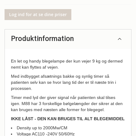
Log ind for at se dine priser
Produktinformation
En let og handy blegelampe der kun vejer 9 kg og dermed
nemt kan flyttes af vejen.
Med indbygget afsætnings bakke og synlig timer så
patienten selv kan se hvor lang tid der er til næste trin i
processen.
Timer med lyd der giver signal når patienten skal tilses
igen. M88 har 3 forskellige bølgelængder der sikrer at den
kan bruges med næsten alle former for blegegel.
IKKE LÅST - DEN KAN BRUGES TIL ALT BLEGEMIDDEL
Density up to 2000Mw/CM
Voltage AC110 -240V 50/60Hz