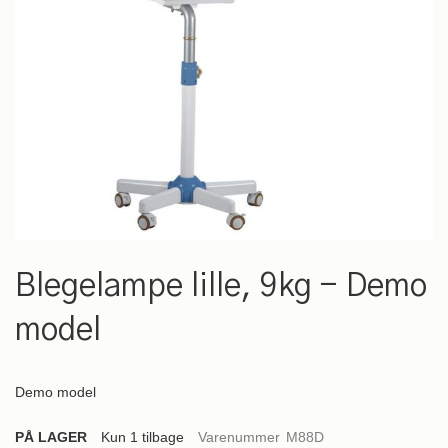
Gå
til
Blegelampe lille, 9kg - Demo
starten
af
model
billedgalleriet
Demo model
PÅ LAGER
Kun
1
tilbage
Varenummer
M88D