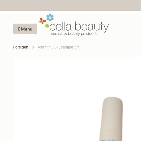
Menu
Forsiden
Vitamin D3+, sample 5ml
Gå
til
slutningen
af
billedgalleriet