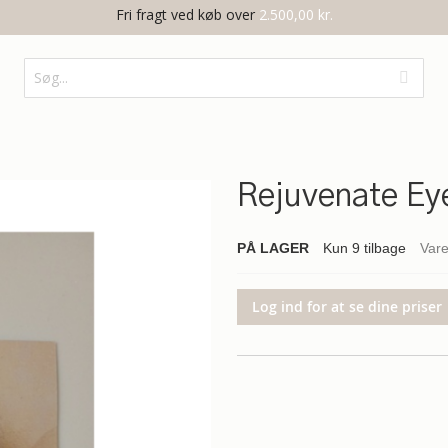
Fri fragt ved køb over
2.500,00 kr.
Rejuvenate Ey
PÅ LAGER
Kun
9
tilbage
Var
Log ind for at se dine priser