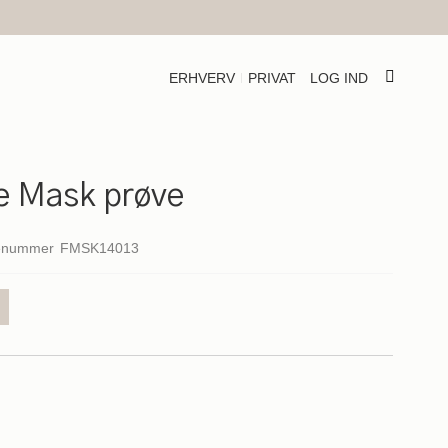
ERHVERV
PRIVAT
LOG IND
e Mask prøve
enummer
FMSK14013