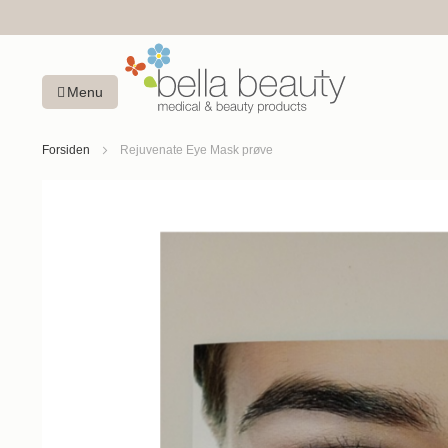
Menu
Forsiden
Rejuvenate Eye Mask prøve
Gå
til
slutningen
af
billedgalleriet