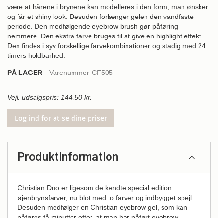
være at hårene i brynene kan modelleres i den form, man ønsker
og får et shiny look. Desuden forlænger gelen den vandfaste
periode. Den medfølgende eyebrow brush gør påføring
nemmere. Den ekstra farve bruges til at give en highlight effekt.
Den findes i syv forskellige farvekombinationer og stadig med 24
timers holdbarhed.
PÅ LAGER
Varenummer
CF505
Vejl. udsalgspris: 144,50 kr.
Log ind for at se dine priser
Produktinformation
Christian Duo er ligesom de kendte special edition
øjenbrynsfarver, nu blot med to farver og indbygget spejl.
Desuden medfølger en Christian eyebrow gel, som kan
påføres få minutter efter, at man har påført eyebrow