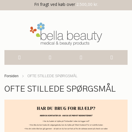
Fri fragt ved køb over
2.500,00 kr.
Skip
Forsiden
OFTE STILLEDE SPØRGSMÅL
to
OFTE STILLEDE SPØRGSMÅL
Content