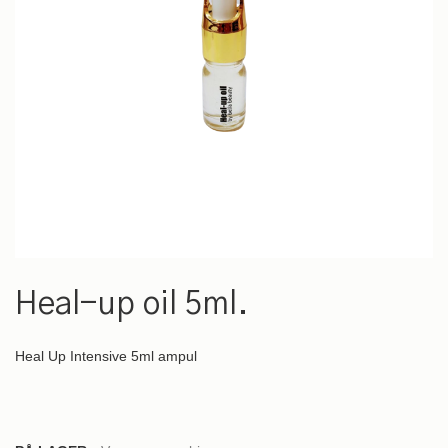
Gå
til
Heal-up oil 5ml.
starten
af
billedgalleriet
Heal Up Intensive 5ml ampul