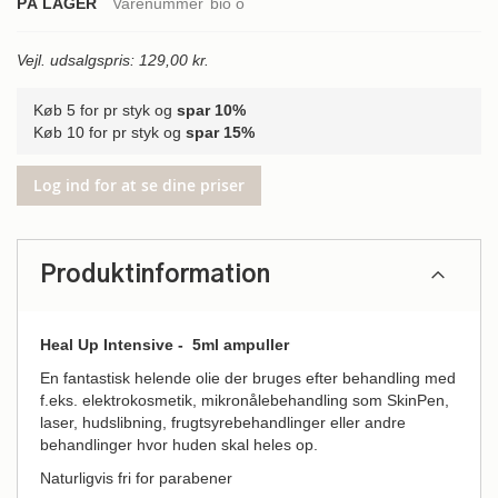
PÅ LAGER
Varenummer
bio o
Vejl. udsalgspris: 129,00 kr.
Køb 5 for pr styk og
spar
10%
Køb 10 for pr styk og
spar
15%
Log ind for at se dine priser
Produktinformation
Heal Up Intensive - 5ml ampuller
En fantastisk helende olie der bruges efter behandling med
f.eks. elektrokosmetik, mikronålebehandling som SkinPen,
laser, hudslibning, frugtsyrebehandlinger eller andre
behandlinger hvor huden skal heles op.
Naturligvis fri for parabener