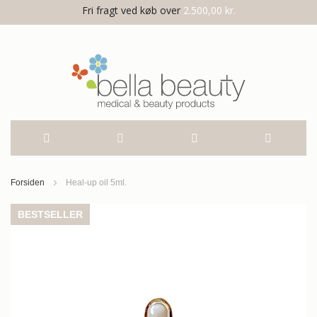
Fri fragt ved køb over
2.500,00 kr.
Skip
Forsiden
Heal-up oil 5ml.
to
Gå
BESTSELLER
til
Content
slutningen
af
billedgalleriet