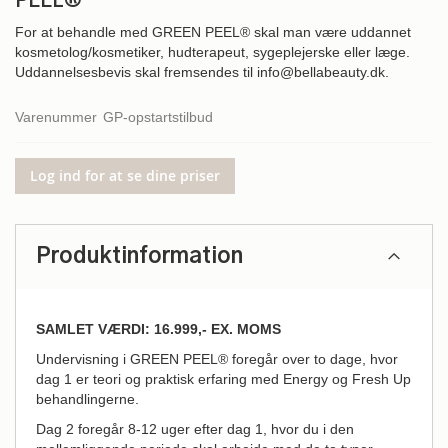
PEEL®
For at behandle med GREEN PEEL® skal man være uddannet
kosmetolog/kosmetiker, hudterapeut, sygeplejerske eller læge.
Uddannelsesbevis skal fremsendes til info@bellabeauty.dk.
Varenummer
GP-opstartstilbud
Log ind for at se dine priser
Produktinformation
SAMLET VÆRDI: 16.999,- EX. MOMS
Undervisning i GREEN PEEL® foregår over to dage, hvor
dag 1 er teori og praktisk erfaring med Energy og Fresh Up
behandlingerne.
Dag 2 foregår 8-12 uger efter dag 1, hvor du i den