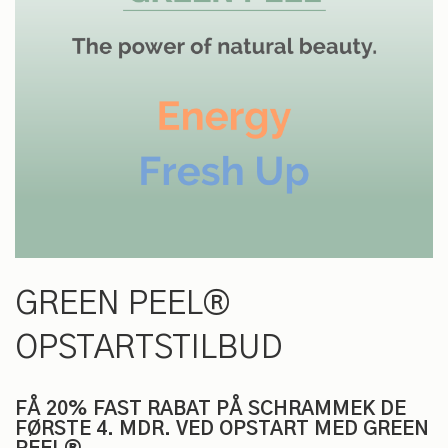
Gå
til
GREEN PEEL®
starten
af
OPSTARTSTILBUD
billedgalleriet
FÅ 20% FAST RABAT PÅ SCHRAMMEK DE
FØRSTE 4. MDR. VED OPSTART MED GREEN