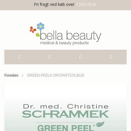
Fri fragt ved køb over
2.500,00 kr.
Skip
Forsiden
GREEN PEEL® OPSTARTSTILBUD
to
Gå
til
Content
slutningen
af
billedgalleriet