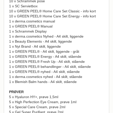
10 x Schrammek pose
1 x SC Servietbox
10 x GREEN PEEL® Home Care Set Classic - info kort
10 x GREEN PEEL® Home Care Set Energy - info kort
1 x derma.cosmetics manual
1 x GREEN PEEL® Manual
1 x Schrammek Display
1 x derma.cosmetics Nyhed - A4 skilt, liggende
1 x Beauty Elements - A4 skilt, liggende
1 x Nyt Brand - A4 skilt, liggende
1 x GREEN PEEL® - A4 skilt, liggende - gråt
1 x GREEN PEEL® Energy - A4 skilt, stående
1 x GREEN PEEL® Fresh Up - A4 skilt, stående
1 x GREEN PEEL® behandlinger - A4 skilt, stående
1 x GREEN PEEL® nyhed - A4 skilt, stående
1 x derma.cosmetics nyhed - A4 skilt, stående
1 x Blemish Balm hands - A4 skilt, stående
PRØVER
5 x Hyaluron HY+, prøve 1,5ml
5 x High Perfection Eye Cream, prøve 1ml
5 x Special Care Cream, prøve 2ml
5 x Gel Super Purifiant, prøve 2ml