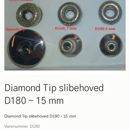
Gå
til
Diamond Tip slibehoved
starten
af
D180 - 15 mm
billedgalleriet
Diamond Tip slibehoved D180 - 15 mm
Varenummer
D180