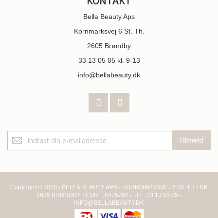
KONTAKT
Bella Beauty Aps
Kornmarksvej 6 St. Th.
2605 Brøndby
33 13 05 05
kl. 9-13
info@bellabeauty.dk
Tilmeld
Tilmeld
dig
vores
nyhedsbrev:
Copyright © 2020 - BELLA BEAUTY APS - KORNMARKSVEJ 6 ST. TH - DK
2605 BRØNDBY - CVR: 18475782 - TLF: 33 13 05 05 -
INFO@BELLABEAUTY.DK