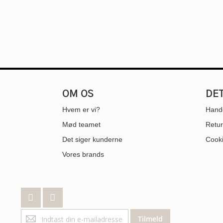
OM OS
DE
Hvem er vi?
Hande
Mød teamet
Retur
Det siger kunderne
Cooki
Vores brands
Tilmeld
Tilmeld