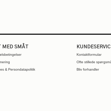
T MED SMÅT
KUNDESERVIC
lsbetingelser
Kontaktformular
nering
Ofte stillede spørgsm
es & Persondatapolitik
Bliv forhandler